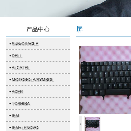
屏
产品中心
SUN/ORACLE
DELL
ALCATEL
MOTOROLA/SYMBOL
ACER
TOSHIBA
IBM
<
IBM+LENOVO