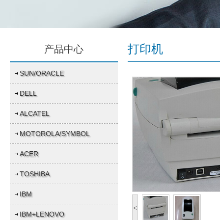
打印机
产品中心
SUN/ORACLE
DELL
ALCATEL
MOTOROLA/SYMBOL
ACER
TOSHIBA
IBM
<
IBM+LENOVO